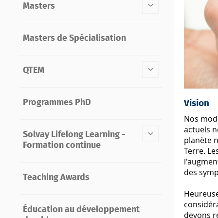
Masters
Masters de Spécialisation
QTEM
Programmes PhD
Vision
Nos mode
actuels n
Solvay Lifelong Learning -
planète n
Formation continue
Terre. Le
l'augment
des sym
Teaching Awards
Heureuse
considér
Éducation au développement
devons ré