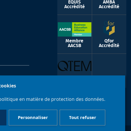
EQUIS
AMBA
Accrédité
Accrédité
Membre
Qfor
AACSB
Accrédité
QTEM
 cookies
politique en matière de protection des données.
Personnaliser
Tout refuser