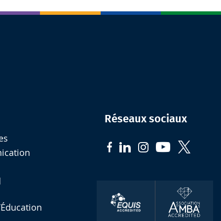
Réseaux sociaux
es
nication
d
l’Éducation