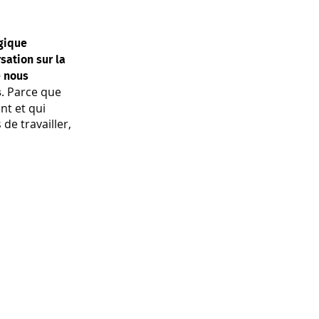
ogique
sation sur la
e nous
. Parce que
s
t et qui
de travailler,