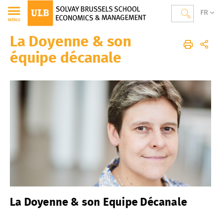
FR
MENU
La Doyenne & son
Solvay Brussels School of Economics and Management
Accueil
Ecole
La Doyenne & son équipe décanale
équipe décanale
La Doyenne & son Equipe Décanale