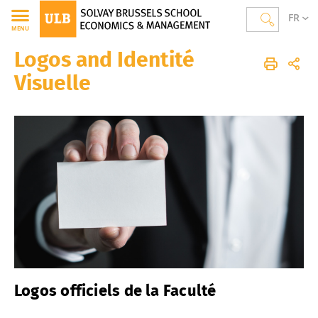
FR
MENU
Logos and Identité
Solvay Brussels School of Economics and Management
Accueil
Logos & Identité Visuelle
Visuelle
Logos officiels de la Faculté