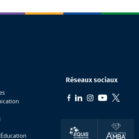
Réseaux sociaux
es
nication
d
l’Éducation