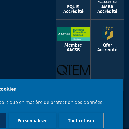
EQUIS
AMBA
Accrédité
Accrédité
Membre
Qfor
AACSB
Accrédité
QTEM
 cookies
politique en matière de protection des données.
Personnaliser
Tout refuser