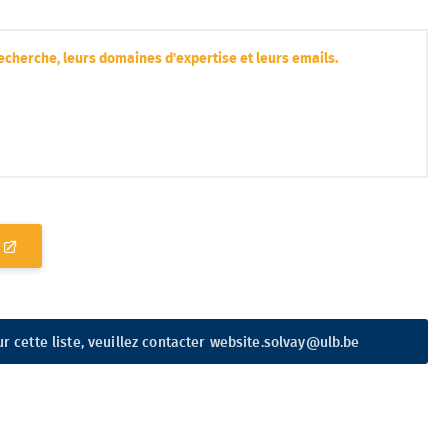
echerche, leurs domaines d'expertise et leurs emails.
r cette liste, veuillez contacter
website.solvay@ulb.be