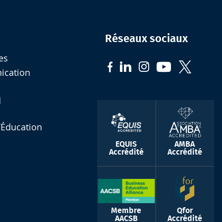
Réseaux sociaux
es
nication
d
l’Éducation
EQUIS
AMBA
Accrédité
Accrédité
Membre
Qfor
AACSB
Accrédité