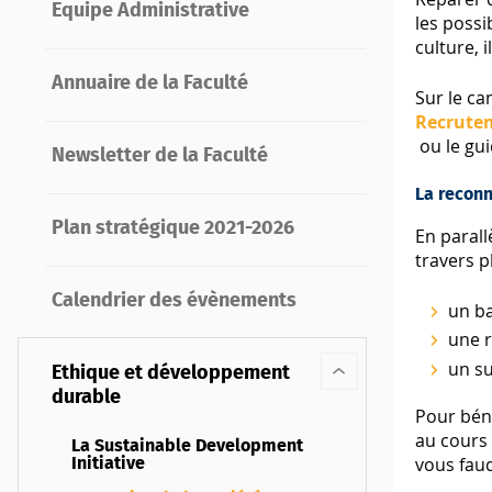
Equipe Administrative
les possi
culture, 
Annuaire de la Faculté
Sur le ca
Recrute
ou le gu
Newsletter de la Faculté
La recon
Plan stratégique 2021-2026
En paral
travers p
Calendrier des évènements
un b
une r
un su
Ethique et développement
durable
Pour bén
au cours 
La Sustainable Development
vous fau
Initiative