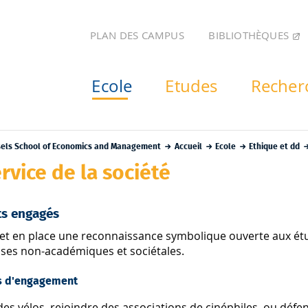
BIBLIOTHÈQUES
PLAN DES CAMPUS
Ecole
Etudes
Recher
sels School of Economics and Management
Accueil
Ecole
Ethique et dd
rvice de la société
ts engagés
et en place une reconnaissance symbolique ouverte aux étudi
uses non-académiques et sociétales.
s d'engagement
es vélos, rejoindre des associations de cinéphiles, ou défe