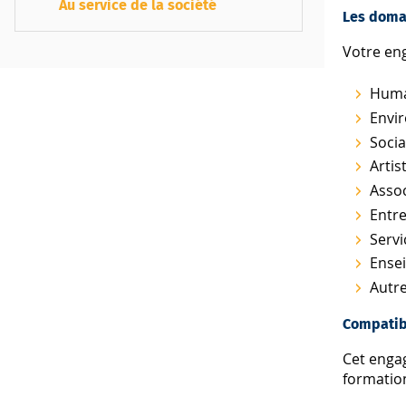
Au service de la société
Les doma
Votre en
Human
Envir
Socia
Artis
Assoc
Entre
Servi
Ensei
Autre
Compatib
Cet enga
formation