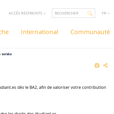
ACCÈS RESTREINTS
RECHERCHER
FR
che
International
Communauté
service
ant.es dès le BA2, afin de valoriser votre contribution
ndre les droits des étudiant.es…