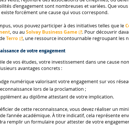
bilités d’engagement sont nombreuses et variées. Que vous 
il existe forcément une cause qui vous correspond.
mpus, vous pouvez participer à des initiatives telles que le
C
ment
, ou au
Solvay Business Game
. Pour découvrir dava
ide
Terro
, une ressource incontournable regroupant les 
naissance de votre engagement
lèle de vos études, votre investissement dans une cause no
lusieurs avantages concrets :
adge numérique valorisant votre engagement sur vos résea
econnaissance lors de la proclamation ;
pplément au diplôme attestant de votre implication.
éficier de cette reconnaissance, vous devez réaliser un mi
de l’année académique. À titre indicatif, cela représente env
dra remplir un formulaire pour attester de votre engagemen